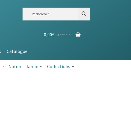
0,00
€
0 article
s
Catalogue
Nature | Jardin
Collections