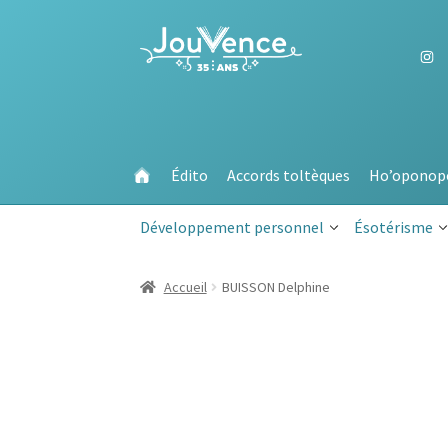
Aller
Aller
à
au
la
contenu
navigation
Édito
Accords toltèques
Ho’oponop
Développement personnel
Ésotérisme
Accueil
BUISSON Delphine