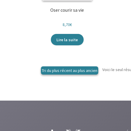
Oser courir sa vie
8,70
€
Lire la suite
Voici le seul rés