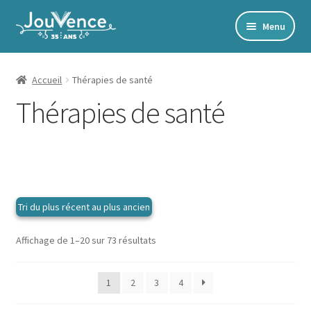
Aller
Aller
Menu
à
au
Accueil
la
contenu
navigation
Mon Compte
Accueil
Thérapies de santé
Thérapies de santé
Newsletter
Édito
Accords toltèques
Communication NonViolente
Livres numériques et audios
Catalogue
Trié
Affichage de 1–20 sur 73 résultats
du
plus
Ouvrir
Développement personnel
1
2
3
4
récent
le
au
Ouvrir
Alimentation | Forme | Santé