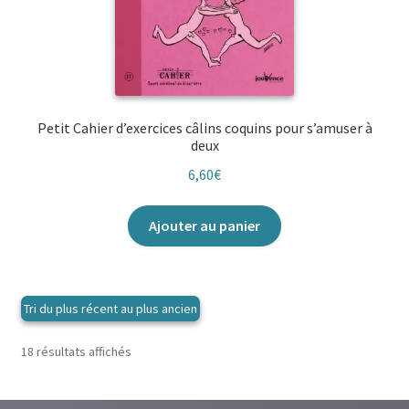
Petit Cahier d’exercices câlins coquins pour s’amuser à
deux
6,60
€
Ajouter au panier
Trié
18 résultats affichés
du
plus