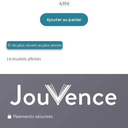
4,95
€
Ajouter au panier
Trié
14 résultats affichés
du
plus
récent
au
plus
ancien
Paiements sécurisés