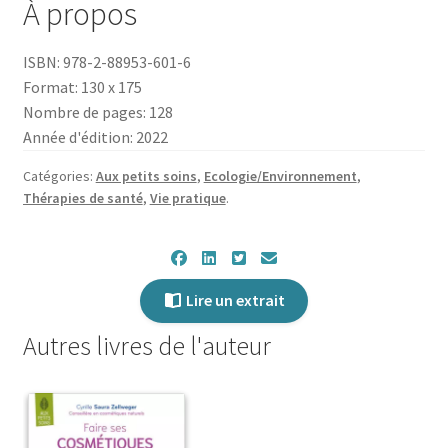
À propos
ses
savons
ISBN: 978-2-88953-601-6
naturels
Format: 130 x 175
Nombre de pages: 128
Année d'édition: 2022
Catégories:
Aux petits soins
,
Ecologie/Environnement
,
Thérapies de santé
,
Vie pratique
.
Lire un extrait
Autres livres de l'auteur