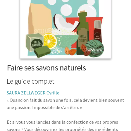
menu
le
enfant
Ouvrir
Médecine douces
menu
le
enfant
Ouvrir
Famille
menu
le
enfant
Ouvrir
Collections
menu
le
enfant
menu
enfant
Faire ses savons naturels
Le guide complet
SAURA ZELLWEGER Cyrille
« Quand on fait du savon une fois, cela devient bien souvent
une passion. Impossible de s’arrêter. »
Et si vous vous lanciez dans la confection de vos propres
savons ? Vous découvrirez les propriétés des ingrédients