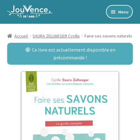
Aller
Aller
Menu
à
au
Accueil
la
contenu
navigation
Mon Compte
Accueil
SAURA ZELLWEGER Cyrille
Faire ses savons naturels
Newsletter
Ce livre est actuellement disponible en
précommande !
Édito
Accords toltèques
Communication NonViolente
Livres numériques et audios
Catalogue
Ouvrir
Développement personnel
le
Ouvrir
Alimentation | Forme | Santé