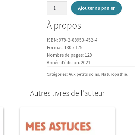
quantité
Ajouter au panier
de
Mes
À propos
potions
naturo
ISBN: 978-2-88953-452-4
bien-
Format: 130 x 175
aimées
Nombre de pages: 128
au
Année d'édition: 2021
quotidien
Catégories:
Aux petits soins
,
Naturopathie
.
Autres livres de l'auteur