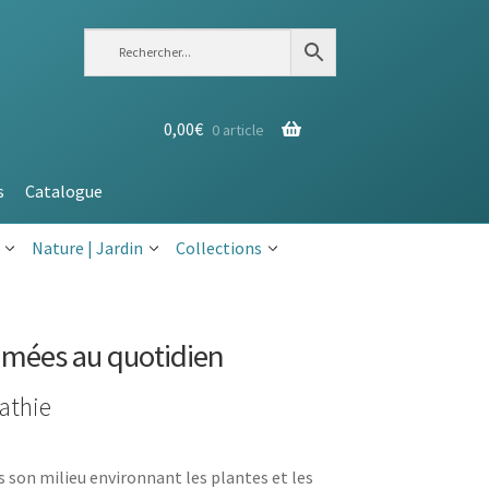
0,00
€
0 article
s
Catalogue
Nature | Jardin
Collections
imées au quotidien
athie
 son milieu environnant les plantes et les