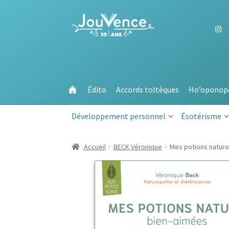
Aller
Aller
à
au
la
contenu
navigation
Édito
Accords toltèques
Ho’oponop
Développement personnel
Ésotérisme
Accueil
BECK Véronique
Mes potions naturo