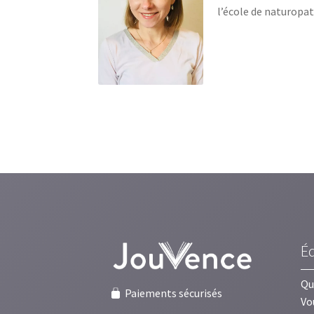
l’école de naturopa
É
Qu
Paiements sécurisés
Vo