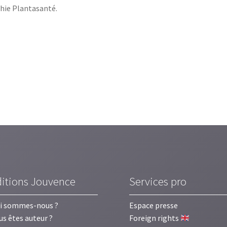
thie Plantasanté.
ditions Jouvence
Services pro
i sommes-nous ?
Espace presse
us êtes auteur ?
Foreign rights