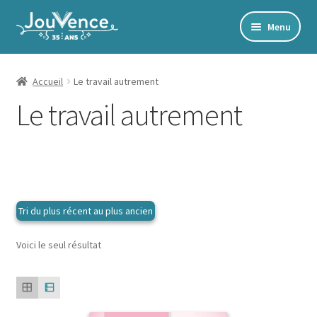
Aller
Aller
Menu
à
au
Accueil
la
contenu
navigation
Mon Compte
Accueil
Le travail autrement
Le travail autrement
Newsletter
Édito
Accords toltèques
Communication NonViolente
Livres numériques et audios
Catalogue
Voici le seul résultat
Ouvrir
Développement personnel
le