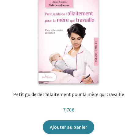
menu
Communication Non Violente
enfant
Développement personnel
Développement personnel/entreprise
Le travail autrement
Questions de société
Spiritualité
Petit guide de l’allaitement pour la mère qui travaille
Ouvrir
Alimentation | Forme | Santé
le
Ouvrir
Médecine douces
menu
7,70
€
le
enfant
Ouvrir
Famille
menu
le
Ajouter au panier
enfant
Ouvrir
Collections
menu