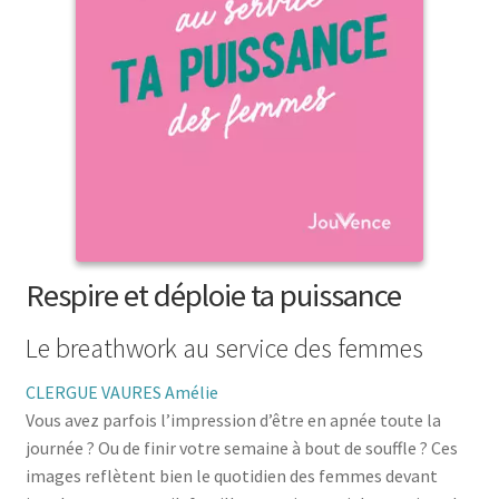
menu
le
enfant
Ouvrir
Médecine douces
menu
le
enfant
Ouvrir
Famille
menu
le
enfant
Ouvrir
Collections
menu
le
enfant
menu
enfant
Respire et déploie ta puissance
Le breathwork au service des femmes
CLERGUE VAURES Amélie
Vous avez parfois l’impression d’être en apnée toute la
journée ? Ou de finir votre semaine à bout de souffle ? Ces
images reflètent bien le quotidien des femmes devant