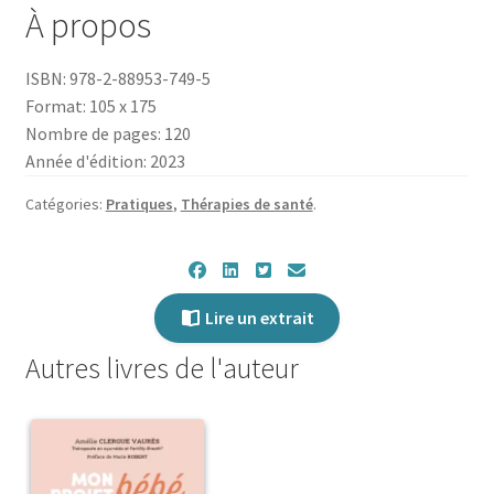
Respire
À propos
et
déploie
ISBN: 978-2-88953-749-5
ta
Format: 105 x 175
puissance
Nombre de pages: 120
Année d'édition: 2023
Catégories:
Pratiques
,
Thérapies de santé
.
Lire un extrait
Autres livres de l'auteur