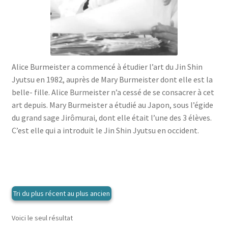
menu
le
enfant
Ouvrir
Médecine douces
menu
le
enfant
Ouvrir
Famille
menu
le
enfant
Ouvrir
Collections
menu
Alice Burmeister a commencé à étudier l’art du Jin Shin
le
enfant
Jyutsu en 1982, auprès de Mary Burmeister dont elle est la
menu
belle- fille. Alice Burmeister n’a cessé de se consacrer à cet
enfant
art depuis. Mary Burmeister a étudié au Japon, sous l’égide
du grand sage Jirômurai, dont elle était l’une des 3 élèves.
C’est elle qui a introduit le Jin Shin Jyutsu en occident.
Voici le seul résultat