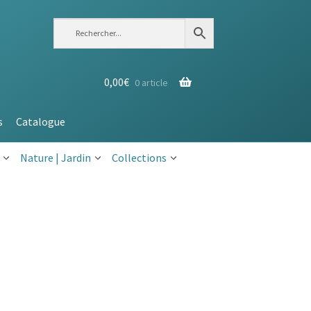
0,00
€
0 article
s
Catalogue
Nature | Jardin
Collections