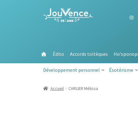
Aller
Aller
à
au
la
contenu
navigation
Édito
Accords toltèques
Ho’oponop
Développement personnel
Ésotérisme
Accueil
CARLIER Mélissa