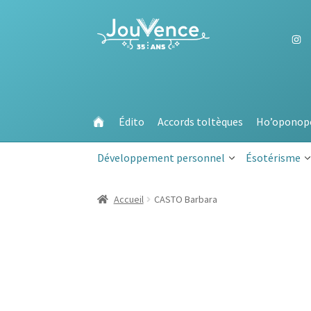
Aller
Aller
à
au
la
contenu
navigation
Édito
Accords toltèques
Ho’oponop
Développement personnel
Ésotérisme
Accueil
CASTO Barbara