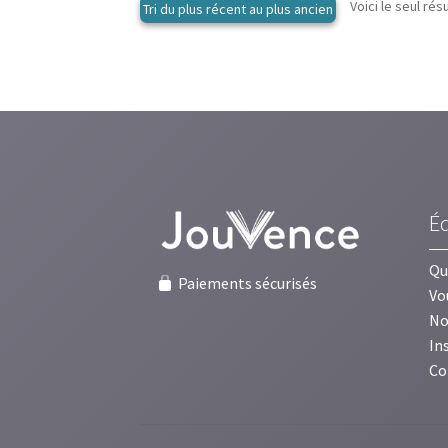
Voici le seul rés
É
Qu
Paiements sécurisés
Vo
No
In
Co