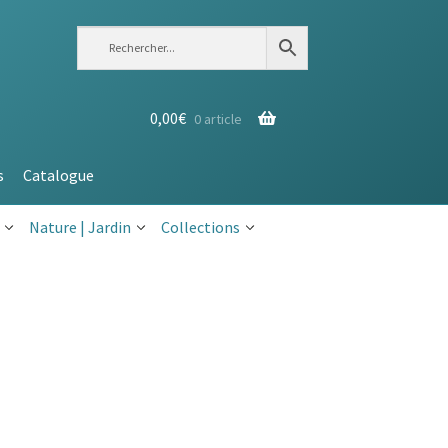
0,00
€
0 article
s
Catalogue
Nature | Jardin
Collections