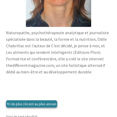
menu
le
enfant
Ouvrir
Médecine douces
menu
le
enfant
Ouvrir
Famille
menu
le
enfant
Ouvrir
Collections
menu
Naturopathe, psychothérapeute analytique et journaliste
le
enfant
spécialisée dans la beauté, la forme et la nutrition, Odile
menu
Chabrillac est l’auteur de C’est décidé, je pense à moi, et
enfant
Les aliments qui rendent intelligents (Editions Plon).
Formatrice et conférencière, elle a créé le site internet
thedifferentmagazine.com, un site holistique alternatif
dédié au bien-être et au développement durable.
Voici le seul résultat