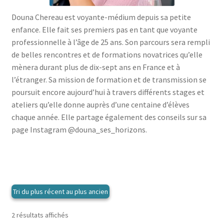
menu
le
enfant
Ouvrir
Médecine douces
Douna Chereau est voyante-médium depuis sa petite
menu
le
enfance. Elle fait ses premiers pas en tant que voyante
enfant
Ouvrir
Famille
menu
professionnelle à l’âge de 25 ans. Son parcours sera rempli
le
enfant
Ouvrir
Collections
de belles rencontres et de formations novatrices qu’elle
menu
le
mènera durant plus de dix-sept ans en France et à
enfant
menu
l’étranger. Sa mission de formation et de transmission se
enfant
poursuit encore aujourd’hui à travers différents stages et
ateliers qu’elle donne auprès d’une centaine d’élèves
chaque année. Elle partage également des conseils sur sa
page Instagram @douna_ses_horizons.
Trié
2 résultats affichés