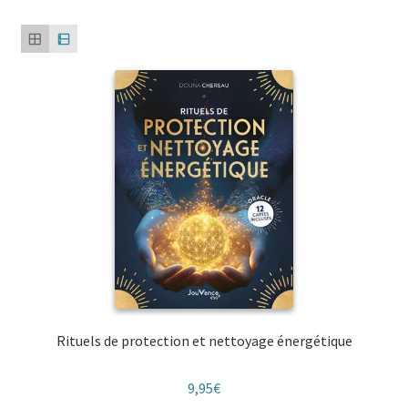
du
plus
récent
au
plus
ancien
Rituels de protection et nettoyage énergétique
9,95
€