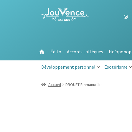
Aller
Aller
à
au
la
contenu
navigation
Édito
Accords toltèques
Ho’oponop
Développement personnel
Ésotérisme
Accueil
DROUET Emmanuelle