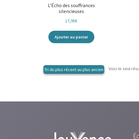
L’Écho des souffrances
silencieuses
17,95
€
Ajouter au panier
Voici le seul rés
É