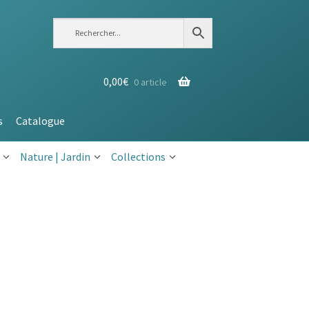
0,00
€
0 article
s
Catalogue
Nature | Jardin
Collections