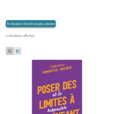
Trié
3 résultats affichés
du
plus
récent
au
plus
ancien