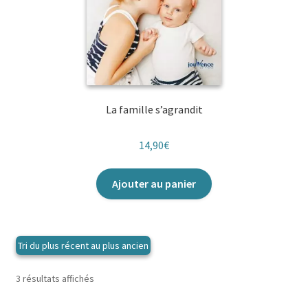
La famille s’agrandit
14,90
€
Ajouter au panier
Trié
3 résultats affichés
du
plus