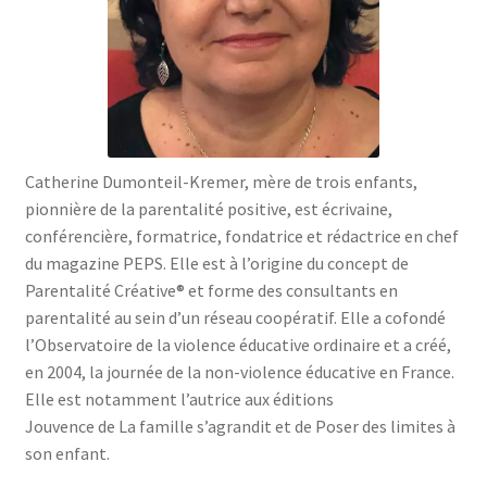
menu
le
enfant
Ouvrir
Médecine douces
menu
le
enfant
Ouvrir
Famille
menu
le
enfant
Ouvrir
Collections
menu
le
enfant
menu
Catherine Dumonteil-Kremer, mère de trois enfants,
enfant
pionnière de la parentalité positive, est écrivaine,
conférencière, formatrice, fondatrice et rédactrice en chef
du magazine PEPS. Elle est à l’origine du concept de
Parentalité Créative® et forme des consultants en
parentalité au sein d’un réseau coopératif. Elle a cofondé
l’Observatoire de la violence éducative ordinaire et a créé,
en 2004, la journée de la non-violence éducative en France.
Elle est notamment l’autrice aux éditions
Jouvence de La famille s’agrandit et de Poser des limites à
son enfant.