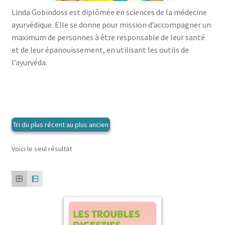
menu
le
Linda Gobindoss est diplômée en sciences de la médecine
enfant
Ouvrir
Médecine douces
menu
ayurvédique. Elle se donne pour mission d’accompagner un
le
enfant
Ouvrir
Famille
maximum de personnes à être responsable de leur santé
menu
le
et de leur épanouissement, en utilisant les outils de
enfant
Ouvrir
Collections
menu
l’ayurvéda.
le
enfant
menu
enfant
Voici le seul résultat