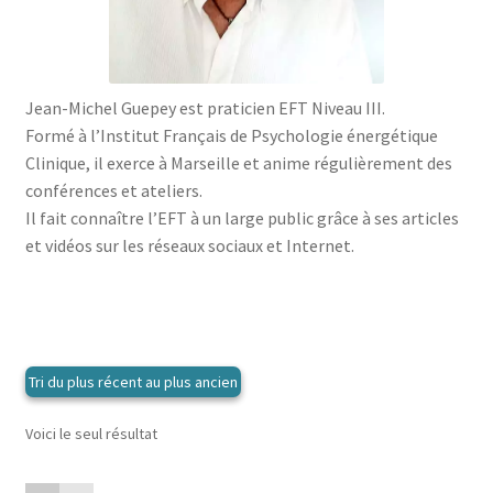
menu
le
enfant
Ouvrir
Médecine douces
menu
le
enfant
Ouvrir
Famille
menu
le
Jean-Michel Guepey est praticien EFT Niveau III.
enfant
Ouvrir
Collections
menu
Formé à l’Institut Français de Psychologie énergétique
le
enfant
Clinique, il exerce à Marseille et anime régulièrement des
menu
conférences et ateliers.
enfant
Il fait connaître l’EFT à un large public grâce à ses articles
et vidéos sur les réseaux sociaux et Internet.
Voici le seul résultat