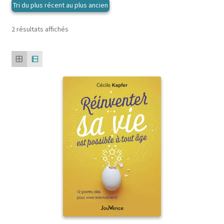
Trié
2 résultats affichés
du
plus
récent
au
plus
ancien