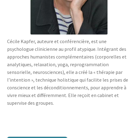
menu
le
enfant
Ouvrir
Médecine douces
menu
le
enfant
Ouvrir
Famille
menu
le
enfant
Ouvrir
Collections
menu
le
Cécile Kapfer, auteure et conférencière, est une
enfant
menu
psychologue clinicienne au profil atypique. Intégrant des
enfant
approches humanistes complémentaires (corporelles et
analytiques, relaxation, yoga, reprogrammation
sensorielle, neurosciences), elle a créé la « thérapie par
l’intention », technique holistique qui facilite les prises de
conscience et les déconditionnements, pour apprendre à
vivre mieux et différemment. Elle reçoit en cabinet et
supervise des groupes.