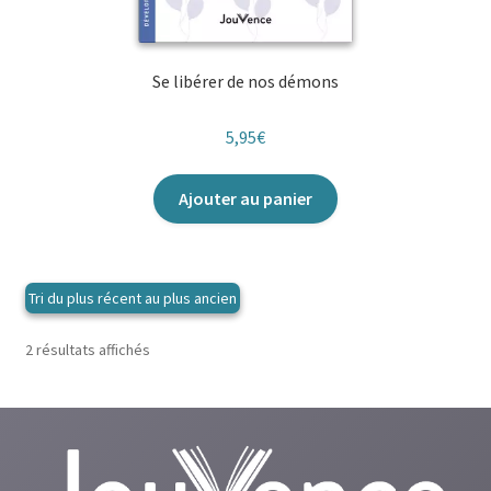
Se libérer de nos démons
5,95
€
Ajouter au panier
Trié
2 résultats affichés
du
plus
récent
au
plus