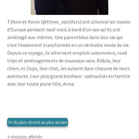
menu
le
enfant
Ouvrir
Médecine douces
menu
le
enfant
Ouvrir
Famille
Tifenn et Kevin (@three_vanlifers) ont sillonné les routes
menu
le
d’Europe pendant neuf mois à bord d’un van qu’ils ont
enfant
Ouvrir
Collections
menu
aménagé eux-mêmes. Une parenthèse dans leur vie qui
le
enfant
s’est finalement transformée en un véritable mode de vie.
menu
Depuis ce voyage, ils alternent emplois saisonniers, road
enfant
trips et aménagements de nouveaux vans. Bidule, leur
chien, et Oups, leur chat, les suivent dans chacune de leurs
aventures. Leur plus grand bonheur : vadrouiller en famille
avec leur toute jeune fille, Anna.
Trié
3 résultats affichés