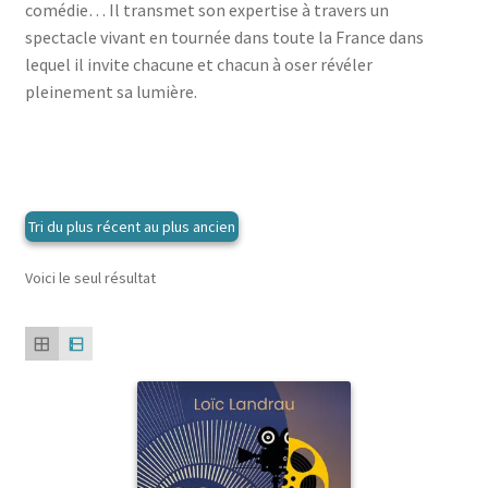
menu
comédie… Il transmet son expertise à travers un
le
enfant
Ouvrir
Médecine douces
spectacle vivant en tournée dans toute la France dans
menu
le
lequel il invite chacune et chacun à oser révéler
enfant
Ouvrir
Famille
menu
pleinement sa lumière.
le
enfant
Ouvrir
Collections
menu
le
enfant
menu
enfant
Voici le seul résultat