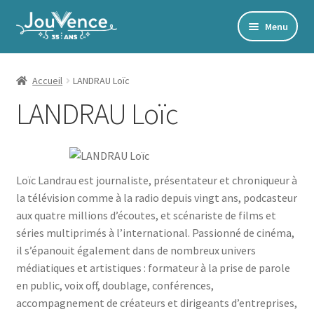
Aller
Aller
Menu
à
au
Accueil
la
contenu
navigation
Mon Compte
Accueil
LANDRAU Loïc
LANDRAU Loïc
Newsletter
Édito
Accords toltèques
Loïc Landrau est journaliste, présentateur et chroniqueur à
Communication NonViolente
la télévision comme à la radio depuis vingt ans, podcasteur
Livres numériques et audios
aux quatre millions d’écoutes, et scénariste de films et
séries multiprimés à l’international. Passionné de cinéma,
Catalogue
il s’épanouit également dans de nombreux univers
médiatiques et artistiques : formateur à la prise de parole
Ouvrir
Développement personnel
en public, voix off, doublage, conférences,
le
accompagnement de créateurs et dirigeants d’entreprises,
Ouvrir
Alimentation | Forme | Santé