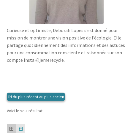
menu
le
enfant
Ouvrir
Médecine douces
menu
le
enfant
Ouvrir
Famille
menu
le
Curieuse et optimiste, Deborah Lopes s’est donné pour
enfant
Ouvrir
Collections
menu
mission de montrer une vision positive de l’écologie. Elle
le
enfant
partage quotidiennement des informations et des astuces
menu
pour une consommation consciente et raisonnée sur son
enfant
compte Insta @jemerecycle.
Voici le seul résultat