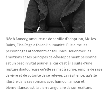
menu
le
enfant
Ouvrir
Médecine douces
menu
le
enfant
Ouvrir
Famille
menu
le
enfant
Ouvrir
Collections
menu
le
enfant
menu
Née à Annecy, amoureuse de sa ville d’adoption, Aix-les-
enfant
Bains, Elsa Page a foi en l’humanité. Elle aime les
personnages attachants et faillibles. Jouer avec les
émotions et les principes de développement personnel
est un besoin vital pour elle, car c’est à la suite d’une
rupture douloureuse qu’elle se met à écrire, emplie de rage
de vivre et de volonté de se relever. La résilience, qu’elle
illustre dans ses romans avec humour, amour et
bienveillance, est la pierre angulaire de son écriture.