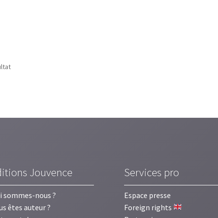
ultat
ditions Jouvence
Services pro
i sommes-nous ?
Espace presse
us êtes auteur ?
Foreign rights