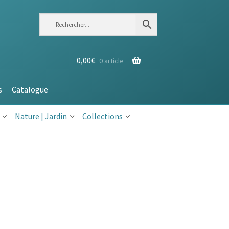
0,00
€
0 article
s
Catalogue
Nature | Jardin
Collections