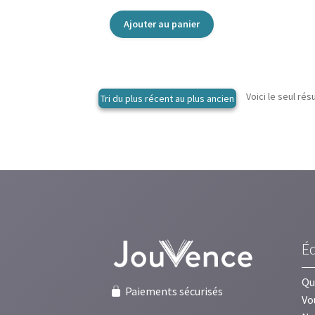
Ajouter au panier
Voici le seul rés
É
Qu
Paiements sécurisés
Vo