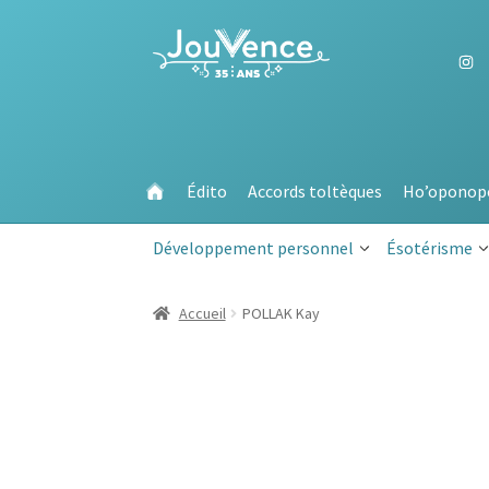
Aller
Aller
à
au
la
contenu
navigation
Édito
Accords toltèques
Ho’oponop
Développement personnel
Ésotérisme
Accueil
POLLAK Kay