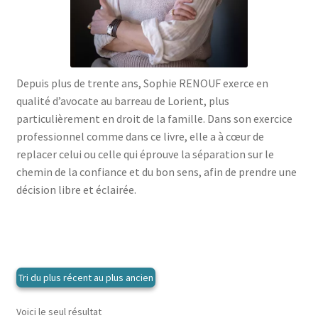
menu
le
enfant
Ouvrir
Médecine douces
menu
le
enfant
Ouvrir
Famille
menu
le
enfant
Ouvrir
Collections
Depuis plus de trente ans, Sophie RENOUF exerce en
menu
le
qualité d’avocate au barreau de Lorient, plus
enfant
menu
particulièrement en droit de la famille. Dans son exercice
enfant
professionnel comme dans ce livre, elle a à cœur de
replacer celui ou celle qui éprouve la séparation sur le
chemin de la confiance et du bon sens, afin de prendre une
décision libre et éclairée.
Voici le seul résultat