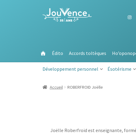
Aller
Aller
à
au
la
contenu
navigation
Édito
Accords toltèques
Ho’oponop
Développement personnel
Ésotérisme
Accueil
ROBERFROID Joëlle
Joëlle Roberfroid est enseignante, formée