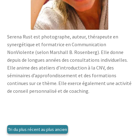
menu
le
enfant
Ouvrir
Médecine douces
menu
le
enfant
Ouvrir
Famille
menu
le
enfant
Ouvrir
Collections
Serena Rust est photographe, auteur, thérapeute en
menu
le
synergétique et formatrice en Communication
enfant
menu
NonViolente (selon Marshall B. Rosenberg). Elle donne
enfant
depuis de longues années des consultations individuelles.
Elle anime des ateliers d’introduction à la CNV, des
séminaires d’approfondissement et des formations
continues sur ce thème. Elle exerce également une activité
de conseil personnalisé et de coaching.