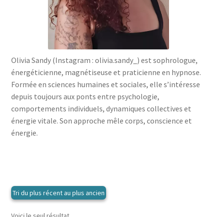
menu
le
enfant
Ouvrir
Médecine douces
menu
le
enfant
Ouvrir
Famille
menu
le
enfant
Ouvrir
Collections
menu
Olivia Sandy (Instagram : olivia.sandy_) est sophrologue,
le
enfant
énergéticienne, magnétiseuse et praticienne en hypnose.
menu
Formée en sciences humaines et sociales, elle s’intéresse
enfant
depuis toujours aux ponts entre psychologie,
comportements individuels, dynamiques collectives et
énergie vitale. Son approche mêle corps, conscience et
énergie.
Voici le seul résultat