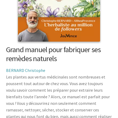
menu
le
enfant
Ouvrir
Médecine douces
menu
le
enfant
Ouvrir
Famille
menu
le
enfant
Ouvrir
Collections
menu
le
enfant
menu
Grand manuel pour fabriquer ses
enfant
remèdes naturels
BERNARD Christophe
Les plantes aux vertus médicinales sont nombreuses et
poussent tout autour de chez vous. Vous avez toujours
voulu savoir comment les préparer pour extraire leurs
bienfaits toute l’année ? Alors, ce manuel est parfait pour
vous ! Vous y découvrirez non seulement comment
ramasser, nettoyer, sécher, stocker et conserver ces
plantes qui nous font du bien, mais aussi comment réaliser