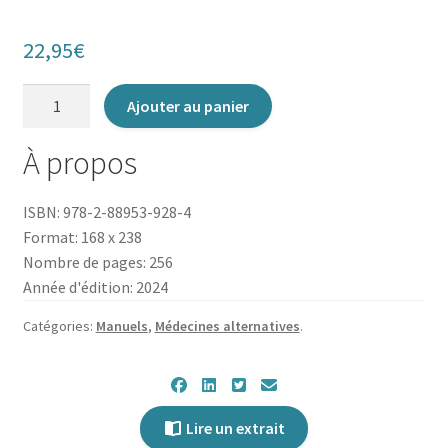
22,95
€
quantité
Ajouter au panier
de
Grand
À propos
manuel
pour
ISBN: 978-2-88953-928-4
fabriquer
Format: 168 x 238
ses
Nombre de pages: 256
remèdes
Année d'édition: 2024
naturels
Catégories:
Manuels
,
Médecines alternatives
.
Lire un extrait