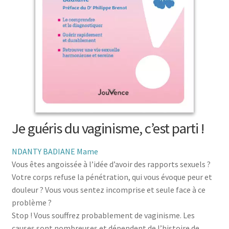
menu
le
enfant
Ouvrir
Médecine douces
menu
le
enfant
Ouvrir
Famille
menu
le
enfant
Ouvrir
Collections
menu
le
enfant
menu
enfant
Je guéris du vaginisme, c’est parti !
NDANTY BADIANE Mame
Vous êtes angoissée à l’idée d’avoir des rapports sexuels ?
Votre corps refuse la pénétration, qui vous évoque peur et
douleur ? Vous vous sentez incomprise et seule face à ce
problème ?
Stop ! Vous souffrez probablement de vaginisme. Les
causes sont nombreuses et dépendent de l’histoire de