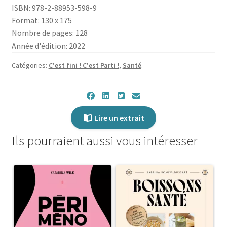
ISBN: 978-2-88953-598-9
vaginisme,
Format: 130 x 175
c'est
Nombre de pages: 128
parti
Année d'édition: 2022
!
Catégories:
C'est fini ! C'est Parti !
,
Santé
.
Lire un extrait
Ils pourraient aussi vous intéresser