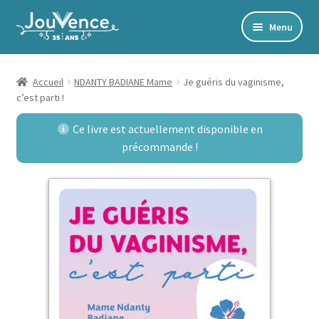
Aller
Aller
Menu
à
au
Accueil
la
contenu
navigation
Mon Compte
Accueil
NDANTY BADIANE Mame
Je guéris du vaginisme,
c’est parti !
Newsletter
Ce livre est actuellement disponible en
Édito
précommande !
Accords toltèques
Communication NonViolente
Livres numériques et audios
Catalogue
Ouvrir
Développement personnel
le
Ouvrir
Alimentation | Forme | Santé