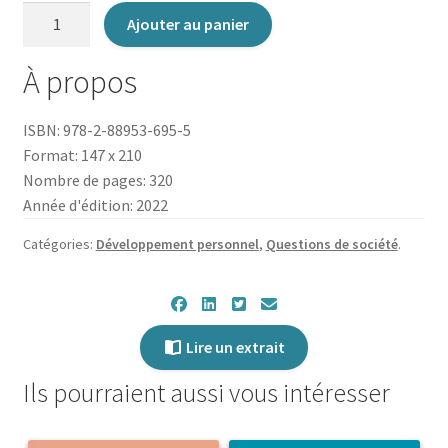
quantité
Ajouter au panier
de
Le
À propos
Bonheur
National
ISBN: 978-2-88953-695-5
Brut
Format: 147 x 210
Nombre de pages: 320
Année d'édition: 2022
Catégories:
Développement personnel
,
Questions de société
.
Lire un extrait
Ils pourraient aussi vous intéresser