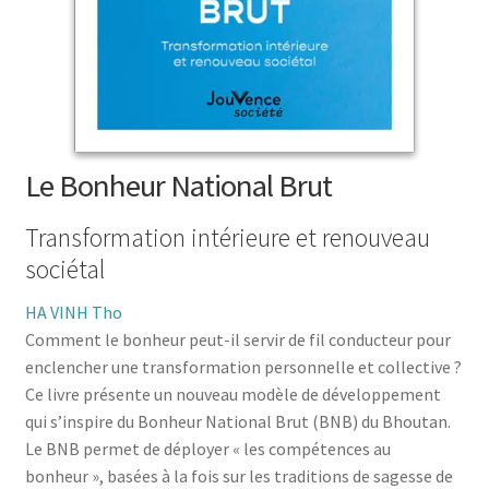
menu
le
enfant
Ouvrir
Médecine douces
menu
le
enfant
Ouvrir
Famille
menu
le
enfant
Ouvrir
Collections
menu
le
enfant
menu
Le Bonheur National Brut
enfant
Transformation intérieure et renouveau
sociétal
HA VINH Tho
Comment le bonheur peut-il servir de fil conducteur pour
enclencher une transformation personnelle et collective ?
Ce livre présente un nouveau modèle de développement
qui s’inspire du Bonheur National Brut (BNB) du Bhoutan.
Le BNB permet de déployer « les compétences au
bonheur », basées à la fois sur les traditions de sagesse de