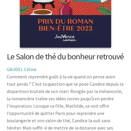
menu
le
enfant
Ouvrir
Médecine douces
menu
le
enfant
Ouvrir
Famille
menu
le
enfant
Ouvrir
Collections
menu
le
enfant
menu
enfant
Le Salon de thé du bonheur retrouvé
GAUDEL Céline
Comment reprendre goût à la vie quand on pense avoir
tout perdu ? C’est la question que se pose Candice depuis la
disparition brutale de son mari. Rongée par la mélancolie,
la romancière traîne ses idées noires jusqu’à en perdre
l’inspiration. Lorsque sa fille, Mathilde, se voit offrir
l’opportunité de quitter Paris pour reprendre une
boulangerie et son salon de thé, Candice la suit sans
hésiter. Mais suffit-il de mettre de la distance avec ses