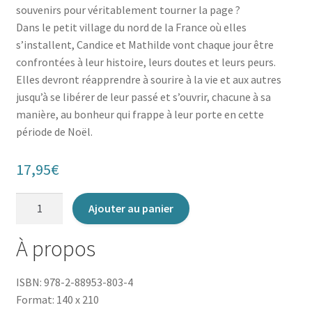
souvenirs pour véritablement tourner la page ?
Dans le petit village du nord de la France où elles
s’installent, Candice et Mathilde vont chaque jour être
confrontées à leur histoire, leurs doutes et leurs peurs.
Elles devront réapprendre à sourire à la vie et aux autres
jusqu’à se libérer de leur passé et s’ouvrir, chacune à sa
manière, au bonheur qui frappe à leur porte en cette
période de Noël.
17,95
€
quantité
Ajouter au panier
de
Le
À propos
Salon
de
ISBN: 978-2-88953-803-4
thé
Format: 140 x 210
du