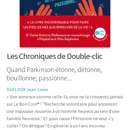
menu
le
enfant
Ouvrir
Médecine douces
menu
le
enfant
Ouvrir
Famille
menu
le
enfant
Ouvrir
Collections
menu
le
enfant
menu
enfant
Les Chroniques de Double-clic
Quand Parkinson étonne, détonne,
bouillonne, passionne...
DUFLOUX Jean-Louis
« Une annonce comme celle-là, vous ne la trouverez jamais
sur Le Bon Coin® ! "Recherche volontaire pour annoncer
une mauvaise nouvelle à un homme heureux au sein d’une
famille heureuse." Et pour cause ! Personne ne veut s’y
coller ? On délègue ! En général à un tiers inconnu