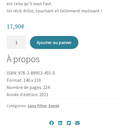
est celui qu’il vous faut.
Un récit drôle, touchant et tellement motivant !
17,90
€
quantité
Ajouter au panier
de
Les
À propos
Chroniques
de
ISBN: 978-2-88953-455-5
Double-
Format: 140 x 210
clic
Nombre de pages: 224
Année d'édition: 2021
Catégories:
sans filtre
,
Santé
.