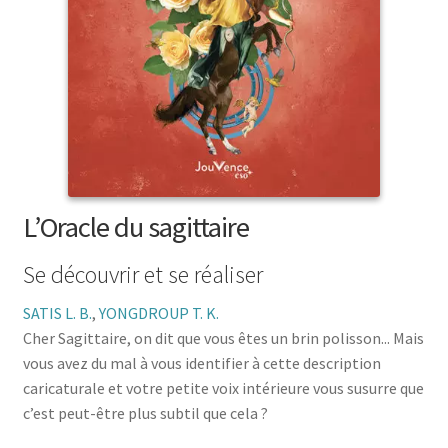
menu
le
enfant
Ouvrir
Médecine douces
menu
le
enfant
Ouvrir
Famille
menu
le
enfant
Ouvrir
Collections
menu
le
enfant
menu
enfant
L’Oracle du sagittaire
Se découvrir et se réaliser
SATIS L. B.
,
YONGDROUP T. K.
Cher Sagittaire, on dit que vous êtes un brin polisson... Mais
vous avez du mal à vous identifier à cette description
caricaturale et votre petite voix intérieure vous susurre que
c’est peut-être plus subtil que cela ?