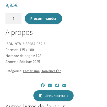
9,95
€
quantité
Précommander
de
L'Oracle
À propos
du
sagittaire
ISBN: 978-2-88984-052-6
Format: 135 x 180
Nombre de pages: 128
Année d'édition: 2025
Catégories:
Ésotérisme
,
Jouvence Éso
.
Lire un extrait
Autres livres de l'auteur