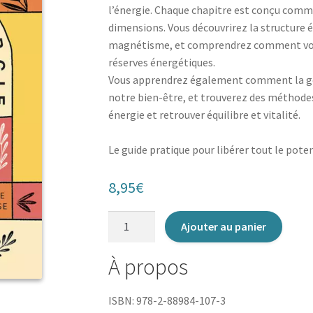
l’énergie. Chaque chapitre est conçu comm
dimensions. Vous découvrirez la structure é
magnétisme, et comprendrez comment vos 
réserves énergétiques.
Vous apprendrez également comment la géo
notre bien-être, et trouverez des méthodes
énergie et retrouver équilibre et vitalité.
Le guide pratique pour libérer tout le poten
8,95
€
quantité
Ajouter au panier
de
Tout
À propos
est
énergie
ISBN: 978-2-88984-107-3