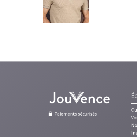
É
Qu
Paiements sécurisés
Vo
No
In