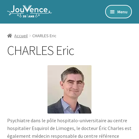
Aller
Aller
Menu
à
au
Accueil
la
contenu
navigation
Mon Compte
Accueil
CHARLES Eric
CHARLES Eric
Newsletter
Édito
Accords toltèques
Communication NonViolente
Livres numériques et audios
Catalogue
Psychiatre dans le pôle hospitalo-universitaire au centre
Ouvrir
Développement personnel
hospitalier Esquirol de Limoges, le docteur Éric Charles est
le
également médecin responsable du centre référence
Ouvrir
Alimentation | Forme | Santé