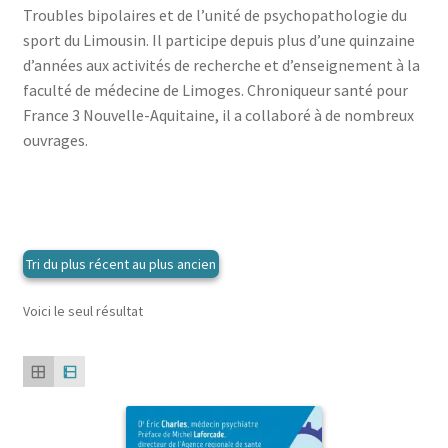
menu
Troubles bipolaires et de l’unité de psychopathologie du
le
enfant
Ouvrir
Médecine douces
sport du Limousin. Il participe depuis plus d’une quinzaine
menu
le
d’années aux activités de recherche et d’enseignement à la
enfant
Ouvrir
Famille
menu
faculté de médecine de Limoges. Chroniqueur santé pour
le
enfant
Ouvrir
Collections
France 3 Nouvelle-Aquitaine, il a collaboré à de nombreux
menu
le
ouvrages.
enfant
menu
enfant
Voici le seul résultat