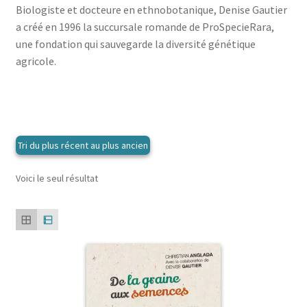
menu
Biologiste et docteure en ethnobotanique, Denise Gautier
le
enfant
Ouvrir
Médecine douces
a créé en 1996 la succursale romande de ProSpecieRara,
menu
le
une fondation qui sauvegarde la diversité génétique
enfant
Ouvrir
Famille
menu
agricole.
le
enfant
Ouvrir
Collections
menu
le
enfant
menu
enfant
Voici le seul résultat