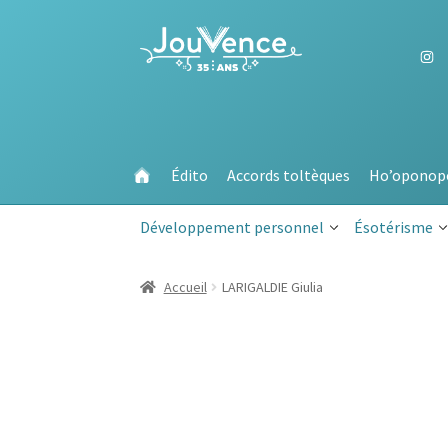
Aller
Aller
à
au
la
contenu
navigation
Édito
Accords toltèques
Ho’oponop
Développement personnel
Ésotérisme
Accueil
LARIGALDIE Giulia