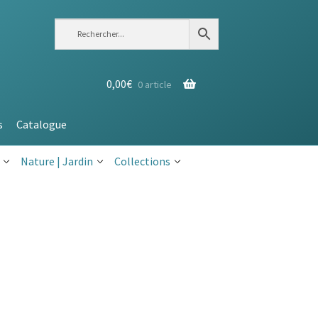
0,00
€
0 article
s
Catalogue
Nature | Jardin
Collections