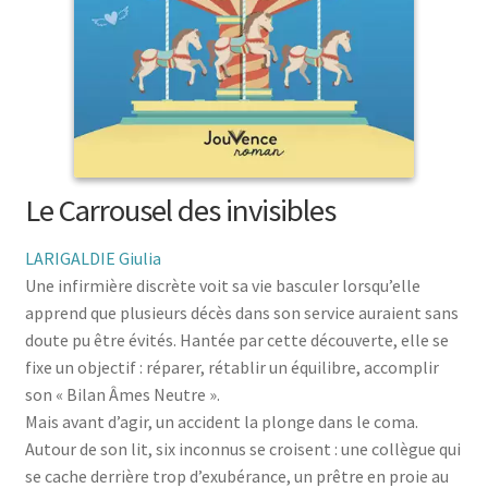
menu
le
enfant
Ouvrir
Médecine douces
menu
le
enfant
Ouvrir
Famille
menu
le
enfant
Ouvrir
Collections
menu
le
enfant
menu
enfant
Le Carrousel des invisibles
LARIGALDIE Giulia
Une infirmière discrète voit sa vie basculer lorsqu’elle
apprend que plusieurs décès dans son service auraient sans
doute pu être évités. Hantée par cette découverte, elle se
fixe un objectif : réparer, rétablir un équilibre, accomplir
son « Bilan Âmes Neutre ».
Mais avant d’agir, un accident la plonge dans le coma.
Autour de son lit, six inconnus se croisent : une collègue qui
se cache derrière trop d’exubérance, un prêtre en proie au