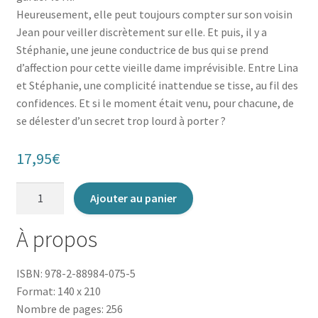
Heureusement, elle peut toujours compter sur son voisin
Jean pour veiller discrètement sur elle. Et puis, il y a
Stéphanie, une jeune conductrice de bus qui se prend
d’affection pour cette vieille dame imprévisible. Entre Lina
et Stéphanie, une complicité inattendue se tisse, au fil des
confidences. Et si le moment était venu, pour chacune, de
se délester d’un secret trop lourd à porter ?
17,95
€
quantité
Ajouter au panier
de
La
À propos
Prima
Donna
ISBN: 978-2-88984-075-5
du
Format: 140 x 210
bus
Nombre de pages: 256