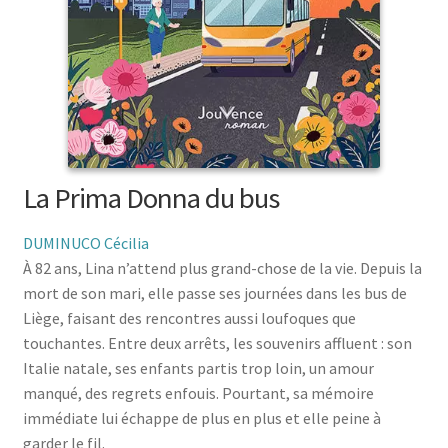
menu
le
enfant
Ouvrir
Médecine douces
menu
le
enfant
Ouvrir
Famille
menu
le
enfant
Ouvrir
Collections
menu
le
enfant
menu
enfant
La Prima Donna du bus
DUMINUCO Cécilia
À 82 ans, Lina n’attend plus grand-chose de la vie. Depuis la
mort de son mari, elle passe ses journées dans les bus de
Liège, faisant des rencontres aussi loufoques que
touchantes. Entre deux arrêts, les souvenirs affluent : son
Italie natale, ses enfants partis trop loin, un amour
manqué, des regrets enfouis. Pourtant, sa mémoire
immédiate lui échappe de plus en plus et elle peine à
garder le fil.