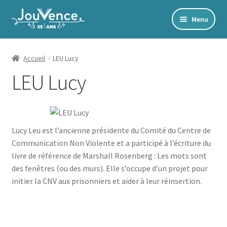
Aller
Aller
Menu
à
au
Accueil
la
contenu
navigation
Mon Compte
Accueil
LEU Lucy
LEU Lucy
Newsletter
Édito
Accords toltèques
Lucy Leu est l’ancienne présidente du Comité du Centre de
Communication NonViolente
Communication Non Violente et a participé à l’écriture du
Livres numériques et audios
livre de référence de Marshall Rosenberg : Les mots sont
des fenêtres (ou des murs). Elle s’occupe d’un projet pour
Catalogue
initier la CNV aux prisonniers et aider à leur réinsertion.
Ouvrir
Développement personnel
le
Ouvrir
Alimentation | Forme | Santé