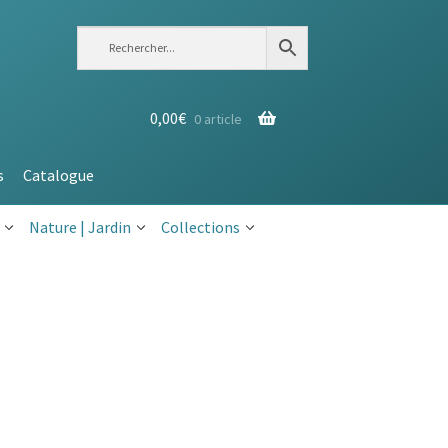
0,00
€
0 article
s
Catalogue
Nature | Jardin
Collections