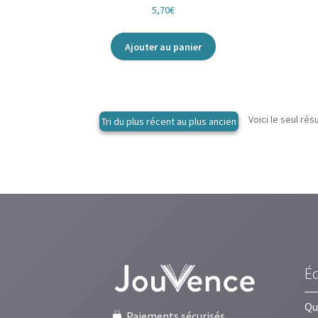
5,70
€
Ajouter au panier
Voici le seul rés
É
Qu
Paiements sécurisés