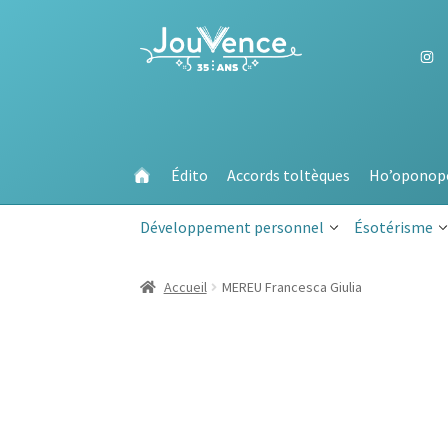
Aller
Aller
à
au
la
contenu
navigation
Édito
Accords toltèques
Ho’oponop
Développement personnel
Ésotérisme
Accueil
MEREU Francesca Giulia