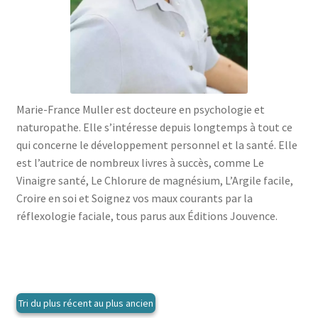
menu
le
enfant
Ouvrir
Médecine douces
menu
le
enfant
Ouvrir
Famille
menu
le
enfant
Ouvrir
Collections
menu
le
enfant
Marie-France Muller est docteure en psychologie et
menu
naturopathe. Elle s’intéresse depuis longtemps à tout ce
enfant
qui concerne le développement personnel et la santé. Elle
est l’autrice de nombreux livres à succès, comme Le
Vinaigre santé, Le Chlorure de magnésium, L’Argile facile,
Croire en soi et Soignez vos maux courants par la
réflexologie faciale, tous parus aux Éditions Jouvence.