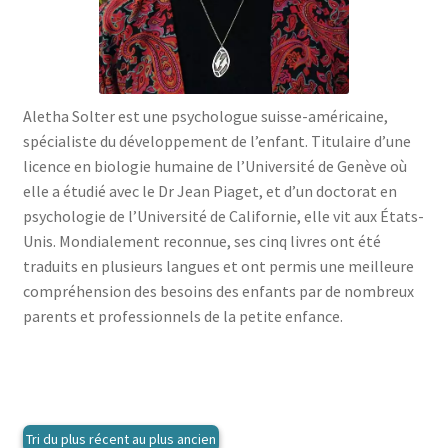
menu
le
enfant
Ouvrir
Médecine douces
menu
le
enfant
Ouvrir
Famille
menu
le
enfant
Ouvrir
Collections
Aletha Solter est une psychologue suisse-américaine,
menu
le
spécialiste du développement de l’enfant. Titulaire d’une
enfant
menu
licence en biologie humaine de l’Université de Genève où
enfant
elle a étudié avec le Dr Jean Piaget, et d’un doctorat en
psychologie de l’Université de Californie, elle vit aux États-
Unis. Mondialement reconnue, ses cinq livres ont été
traduits en plusieurs langues et ont permis une meilleure
compréhension des besoins des enfants par de nombreux
parents et professionnels de la petite enfance.