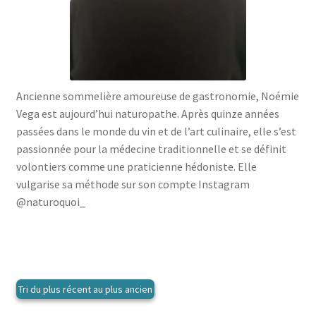
menu
le
enfant
Ouvrir
Médecine douces
menu
le
enfant
Ouvrir
Famille
menu
le
enfant
Ouvrir
Collections
menu
le
Ancienne sommelière amoureuse de gastronomie, Noémie
enfant
menu
Vega est aujourd’hui naturopathe. Après quinze années
enfant
passées dans le monde du vin et de l’art culinaire, elle s’est
passionnée pour la médecine traditionnelle et se définit
volontiers comme une praticienne hédoniste. Elle
vulgarise sa méthode sur son compte Instagram
@naturoquoi_