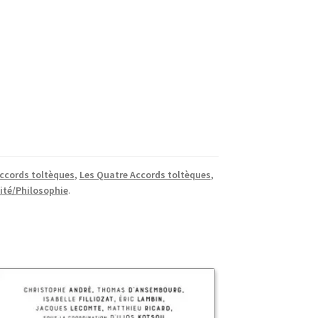
accords toltèques
,
Les Quatre Accords toltèques
,
lité/Philosophie
.