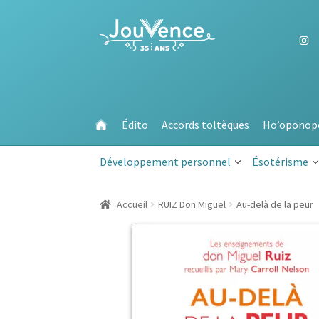
Aller
Aller
à
au
la
contenu
navigation
Édito
Accords toltèques
Ho’oponop
Développement personnel
Ésotérisme
Accueil
RUIZ Don Miguel
Au-delà de la peur