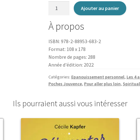
quantité
Ajouter au panier
de
Au-
À propos
delà
de
ISBN: 978-2-88953-683-2
la
Format: 108 x 178
peur
Nombre de pages: 288
Année d'édition: 2022
Catégories:
Epanouissement personnel
,
Les 4 
Poches Jouvence
,
Pour aller plus loin
,
Spiritua
Ils pourraient aussi vous intéresser