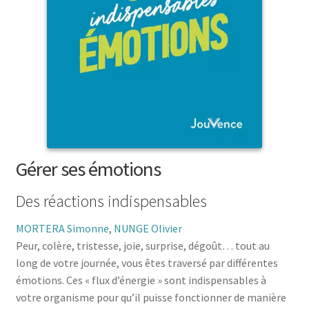
menu
le
enfant
Ouvrir
Médecine douces
menu
le
enfant
Ouvrir
Famille
menu
le
enfant
Ouvrir
Collections
menu
le
enfant
menu
enfant
Gérer ses émotions
Des réactions indispensables
MORTERA Simonne
,
NUNGE Olivier
Peur, colère, tristesse, joie, surprise, dégoût… tout au
long de votre journée, vous êtes traversé par différentes
émotions. Ces « flux d’énergie » sont indispensables à
votre organisme pour qu’il puisse fonctionner de manière