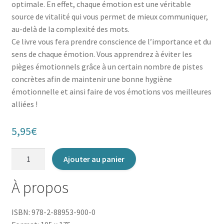
optimale. En effet, chaque émotion est une véritable
source de vitalité qui vous permet de mieux communiquer,
au-delà de la complexité des mots.
Ce livre vous fera prendre conscience de l’importance et du
sens de chaque émotion. Vous apprendrez à éviter les
pièges émotionnels grâce à un certain nombre de pistes
concrètes afin de maintenir une bonne hygiène
émotionnelle et ainsi faire de vos émotions vos meilleures
alliées !
5,95
€
quantité
Ajouter au panier
de
Gérer
À propos
ses
émotions
ISBN: 978-2-88953-900-0