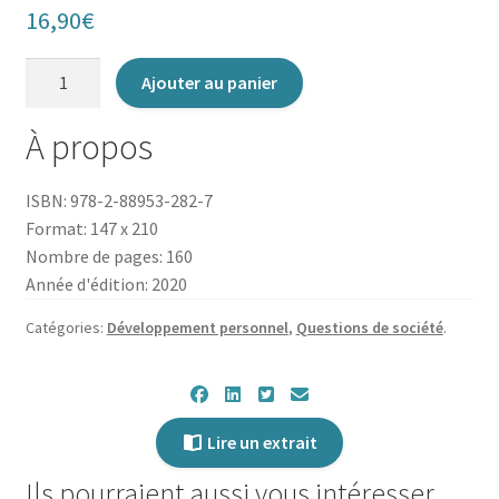
16,90
€
quantité
Ajouter au panier
de
La
À propos
Parabole
du
ISBN: 978-2-88953-282-7
kayakiste
Format: 147 x 210
Nombre de pages: 160
Année d'édition: 2020
Catégories:
Développement personnel
,
Questions de société
.
Lire un extrait
Ils pourraient aussi vous intéresser