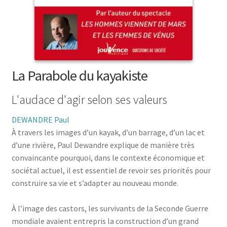
menu
le
enfant
Ouvrir
Médecine douces
menu
le
enfant
Ouvrir
Famille
menu
le
enfant
Ouvrir
Collections
menu
le
La Parabole du kayakiste
enfant
menu
enfant
L'audace d'agir selon ses valeurs
DEWANDRE Paul
À travers les images d’un kayak, d’un barrage, d’un lac et
d’une rivière, Paul Dewandre explique de manière très
convaincante pourquoi, dans le contexte économique et
sociétal actuel, il est essentiel de revoir ses priorités pour
construire sa vie et s’adapter au nouveau monde.
À l’image des castors, les survivants de la Seconde Guerre
mondiale avaient entrepris la construction d’un grand