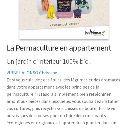
menu
le
enfant
Ouvrir
Médecine douces
menu
le
enfant
Ouvrir
Famille
menu
le
enfant
Ouvrir
Collections
menu
le
enfant
menu
La Permaculture en appartement
enfant
Un jardin d’intérieur 100% bio !
VIRBEL ALONSO Christine
Et si vous cultiviez des fruits, des légumes et des aromates
dans votre appartement avec les principes de la
permaculture ? Il faudra simplement bien réfléchir en
amont aux pièces dans lesquelles vous souhaitez installer
vos cultures, puis recycler vos caisses de bouteilles de vin
ou vos sacs de courses pour en faire des contenants
écologiques et originaux, et apprendre à planter dans un