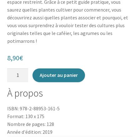
espace restreint. Grâce à ce petit guide pratique, vous
saurez quelles plantes cultiver pour commencer, vous
découvrirez aussi quelles plantes associer et pourquoi, et
vous vous surprendrez à vouloir tester des cultures plus
originales telles que le caféier, les agrumes ou les
potimarrons !
8,90
€
quantité
Ajouter au panier
de
La
À propos
Permaculture
en
ISBN: 978-2-88953-161-5
appartement
Format: 130 x 175
Nombre de pages: 128
Année d'édition: 2019