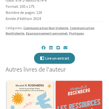
ISBN: 978-2-88953-874-4
réconciliation
Format: 105 x 175
Nombre de pages: 120
Année d'édition: 2024
Catégories:
Communication Non Violente
,
Communication
NonViolente
,
Epanouissement personnel
,
Pratiques
.
Lire un extrait
Autres livres de l'auteur