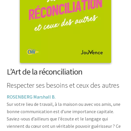
menu
le
enfant
Ouvrir
Médecine douces
menu
le
enfant
Ouvrir
Famille
menu
le
enfant
Ouvrir
Collections
menu
le
enfant
menu
enfant
L’Art de la réconciliation
Respecter ses besoins et ceux des autres
ROSENBERG Marshall B.
Sur votre lieu de travail, à la maison ou avec vos amis, une
bonne communication est d’une importance capitale.
Saviez-vous d’ailleurs que l’écoute et le langage qui
viennent du cœur ont un véritable pouvoir guérisseur ? Ce