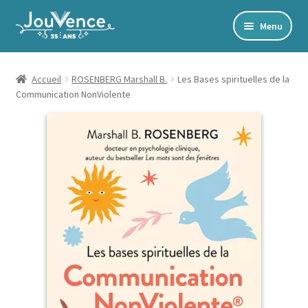
Aller
Aller
Menu
à
au
Accueil
la
contenu
navigation
Mon Compte
Accueil
ROSENBERG Marshall B.
Les Bases spirituelles de la
Communication NonViolente
Newsletter
Édito
Accords toltèques
Communication NonViolente
Livres numériques et audios
Catalogue
Ouvrir
Développement personnel
le
Ouvrir
Alimentation | Forme | Santé