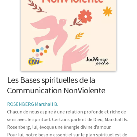
menu
le
enfant
Ouvrir
Médecine douces
menu
le
enfant
Ouvrir
Famille
menu
le
enfant
Ouvrir
Collections
menu
le
enfant
menu
enfant
Les Bases spirituelles de la
Communication NonViolente
ROSENBERG Marshall B.
Chacun de nous aspire à une relation profonde et riche de
sens avec le spirituel. Certains parlent de Dieu, Marshall B.
Rosenberg, lui, évoque une énergie divine d’amour.
Pour lui, notre besoin essentiel sur le plan spirituel est de