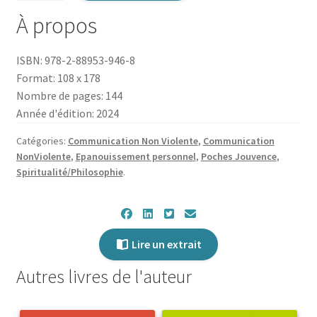
Les
À propos
Bases
spirituelles
ISBN: 978-2-88953-946-8
de
Format: 108 x 178
la
Nombre de pages: 144
Communication
Année d'édition: 2024
NonViolente
Catégories:
Communication Non Violente
,
Communication
NonViolente
,
Epanouissement personnel
,
Poches Jouvence
,
Spiritualité/Philosophie
.
Lire un extrait
Autres livres de l'auteur